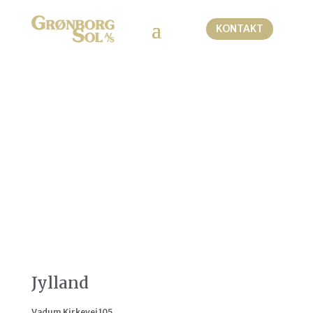
KONTAKT
KONTAKT
7
Jylland
Vadum Kirkevej 105