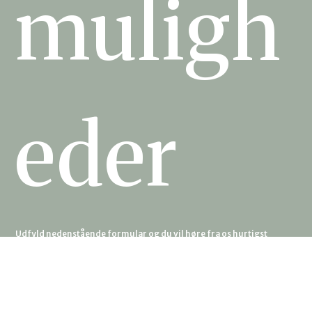
muligh
eder
Udfyld nedenstående formular og du vil høre fra os hurtigst
muligt.