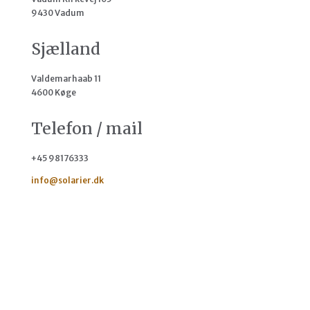
9430 Vadum
Sjælland
Valdemarhaab 11
4600 Køge
Telefon / mail
+45 98176333
info@solarier.dk