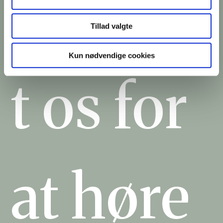
Kontak
Tillad valgte
Kun nødvendige cookies
t os for
at høre